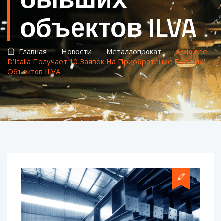
объектов ILVA
–
–
–
Главная
Новости
Металлопрокат
Acciaierie
D’Italia Получает 10 Заявок На Приобретение Бывших
Объектов ILVA