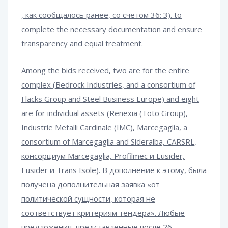
, как сообщалось ранее, со счетом 36: 3). to
complete the necessary documentation and ensure
transparency and equal treatment.
Among the bids received, two are for the entire
complex (Bedrock Industries, and a consortium of
Flacks Group and Steel Business Europe) and eight
are for individual assets (Renexia (Toto Group),
Industrie Metalli Cardinale (IMC), Marcegaglia, a
consortium of Marcegaglia and Sideralba, CARSRL,
консорциум Marcegaglia, Profilmec и Eusider,
Eusider и Trans Isole). В дополнение к этому, была
получена дополнительная заявка «от
политической сущности, которая не
соответствует критериям тендера». Любые
предложения, представленные после 26